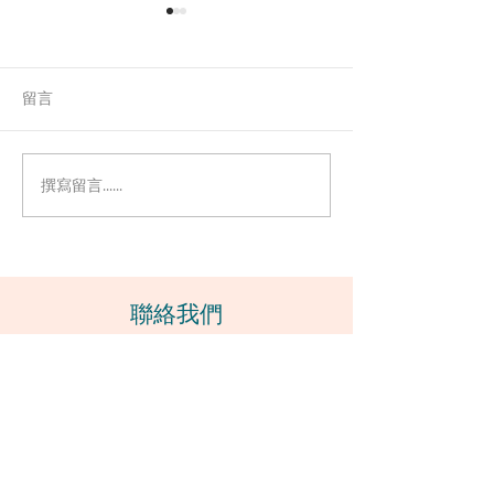
留言
撰寫留言......
找心理輔導代表有精神問
10個提示 - 如
題？
你的心理醫生或
​聯絡我們