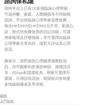
諮詢保私隱
現時平台上已有10多個臨牀心理學家，
可就抑鬱、家庭、人際關係等不同範疇
諮詢，平台按臨牀心理學家資歷收費，
每次HK$560至HK$960元不等。劉喜心
說，程式供免費使用的日記功能，可讓
用家梳理及抒發情緒，亦可選擇向臨牀
心理學家分享內容，讓對方評估其心理
狀况。
陳表示，面對面的心理輔導感覺較強
烈，亦可觀察到患者的神韻、身體語言
等，但App私隱度較高，用家可選擇不
露面，只用語音諮詢，期望程式有助更
多情緒困擾者及早求助。
媒體
入門指南