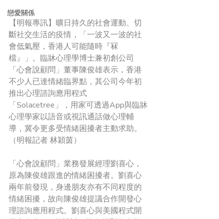
戀愛關係
【明報專訊】曠日持久的社會運動、切
斷社交生活的疫情，「一波又一波的社
會低氣壓，香港人可能隨時『冧
檔』」。臨牀心理學博士兼初創公司
「心會說顧問」董事陳俊雄表示，香港
不少人已達情緒臨界點，其公司今年初
推出心理諮詢應用程式
「Solacetree」，用家可透過App與臨牀
心理學家以語音或視訊通話做心理輔
導，冀令更多受情緒困擾者主動求助。
（明報記者 林穎茵）
「心會說顧問」業務發展經理劉喜心，
原為陳俊雄跟進的情緒困擾者。劉喜心
兩年前發現，身邊朋友亦有不同程度的
情緒困擾，故向陳俊雄提議合作開發心
理諮詢應用程式。劉喜心與美國程式開