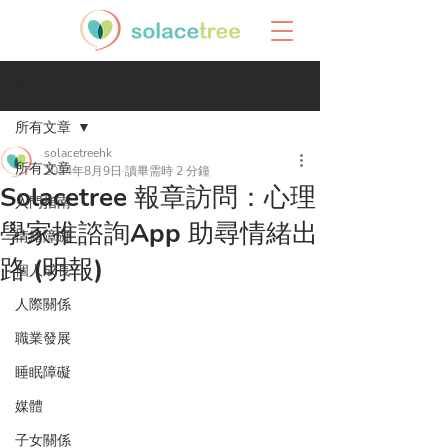
文章
所有文章
solacetreehk
所有文章
2024年8月9日
讀畢需時 2 分鐘
Solacetree 報章訪問：心理
入門指南
學家推諮詢App 助尋情緒出
情緒障礙
路 (明報)
個人成長
人際關係
職業發展
睡眠障礙
媒體
子女關係