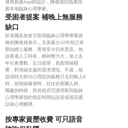
發商負責App的設計，陳俊雄則負責招
募本地臨牀心理學家。
受困者提案 補晚上無服務
缺口
於美國及加拿大取得臨牀心理學專業資
格的陳俊雄表示，北美最少10年前已有
類似網上服務，香港至今仍未普及。他
說香港人工時長，精神壓力大，加上去
年社會運動、近日疫情，負面情緒積
壓，對情緒支援的需求湧現。不過，他
說現時大部分心理諮詢服務只去到晚上8
時，但情緒爆發時，往往在夜闌人靜、
獨處的時候，而其程式可讓用家與臨牀
心理學家預約指定時間以語音或視訊通
話做心理輔導。
按專家資歷收費 可只語音