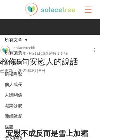
文章
所有文章
solacetreehk
所有文章
2021年7月21日
讀畢需時 1 分鐘
教你5句安慰人的說話
入門指南
已更新：
2022年6月8日
情緒障礙
個人成長
人際關係
職業發展
睡眠障礙
媒體
安慰不成反而是雪上加霜
子女關係