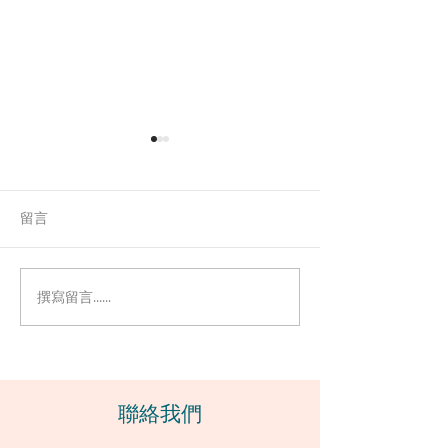
留言
撰寫留言......
5個提示 - 如何辨識潛在暴
如何克服恐懼並
力男性？
芒閃耀
​聯絡我們