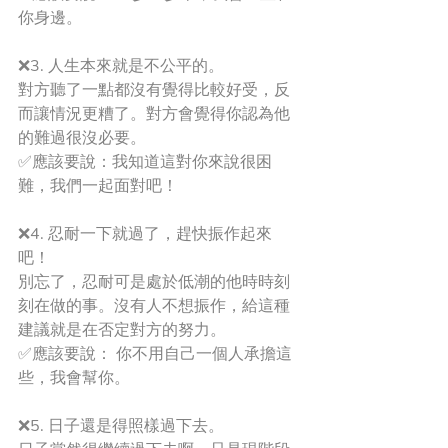
你身邊。
❌3. 人生本來就是不公平的。
對方聽了一點都沒有覺得比較好受，反
而讓情況更糟了。對方會覺得你認為他
的難過很沒必要。
✅應該要說：我知道這對你來說很困
難，我們一起面對吧！
❌4. 忍耐一下就過了，趕快振作起來
吧！
別忘了，忍耐可是處於低潮的他時時刻
刻在做的事。沒有人不想振作，給這種
建議就是在否定對方的努力。
✅應該要說： 你不用自己一個人承擔這
些，我會幫你。
❌5. 日子還是得照樣過下去。