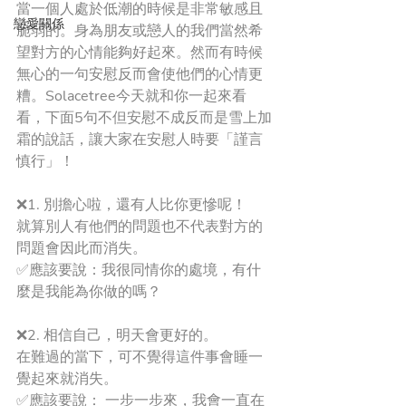
當一個人處於低潮的時候是非常敏感且
戀愛關係
脆弱的。身為朋友或戀人的我們當然希
望對方的心情能夠好起來。然而有時候
無心的一句安慰反而會使他們的心情更
糟。Solacetree今天就和你一起來看
看，下面5句不但安慰不成反而是雪上加
霜的說話，讓大家在安慰人時要「謹言
慎行」！
❌1. 別擔心啦，還有人比你更慘呢！
就算別人有他們的問題也不代表對方的
問題會因此而消失。
✅應該要說：我很同情你的處境，有什
麼是我能為你做的嗎？
❌2. 相信自己，明天會更好的。
在難過的當下，可不覺得這件事會睡一
覺起來就消失。
✅應該要說： 一步一步來，我會一直在