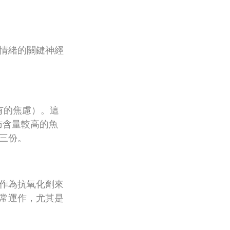
情緒的關鍵神經
現有的焦慮）。這
肪含量較高的魚
三份。
作為抗氧化劑來
常運作，尤其是