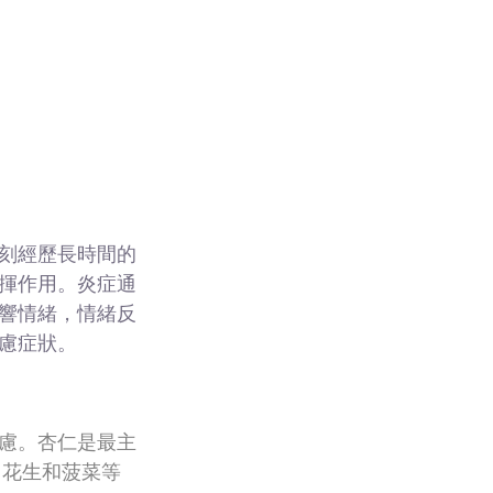
刻經歷長時間的
揮作用。炎症通
響情緒，情緒反
慮症狀。
慮。杏仁是最主
，花生和菠菜等