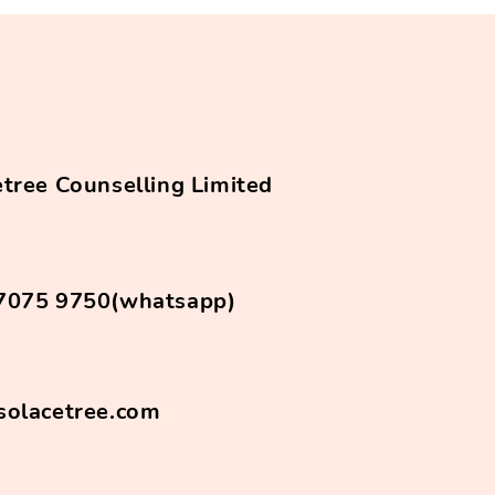
 our loved ones need
tional support? 6 個提示
如何識別家人或朋友有情緒
並需要幫助？
tree Counselling Limited
7075 9750(whatsapp)
solacetree.com