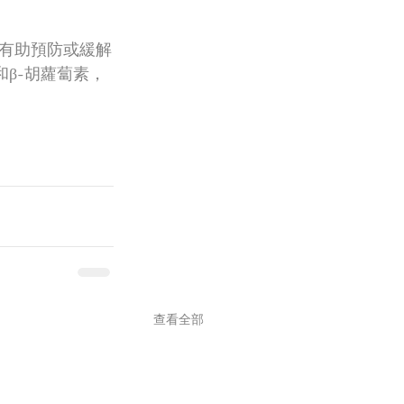
有助預防或緩解
β-胡蘿蔔素，
查看全部