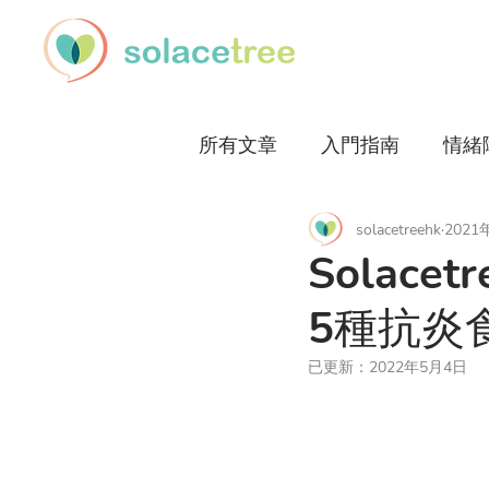
所有文章
入門指南
情緒
solacetreehk
2021
子女關係
戀愛關係
Solac
5種抗炎
已更新：
2022年5月4日