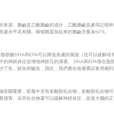
的來源。膽鹼是乙酰膽鹼的成分，乙酰膽鹼是參與記憶和
焦慮水平高有關。兩個雞蛋加起來的膽鹼含量為50％。
-3脂肪酸DHA和EPA可以降低焦慮的風險（也可以緩解
中的神經炎症並增強神經元的溝通。 DHA和EPA僅在脂
沙丁魚，鯖魚和鱸魚，因此，我們應在每週嘗試食用兩到
物至關重要，藍莓中含有多酚類化合物，多酚類化合物可
基侵害。這些化合物還可以緩解神經炎症，促進大腦的正