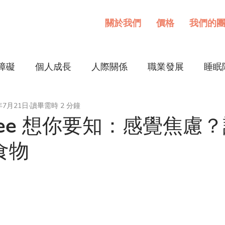
關於我們
價格
我們的
障礙
個人成長
人際關係
職業發展
睡眠
年7月21日
讀畢需時 2 分鐘
etree 想你要知：感覺焦慮
食物