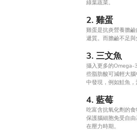
綠葉蔬菜。
2. 雞蛋
雞蛋是抗炎營養膽鹼
遞質。而膽鹼不足與
3. 三文魚
攝入更多的Omega
些脂肪酸可減輕大腦
中發現，例如鮭魚，
4. 藍莓
吃富含抗氧化劑的食
保護腦細胞免受自由
在壓力時期。