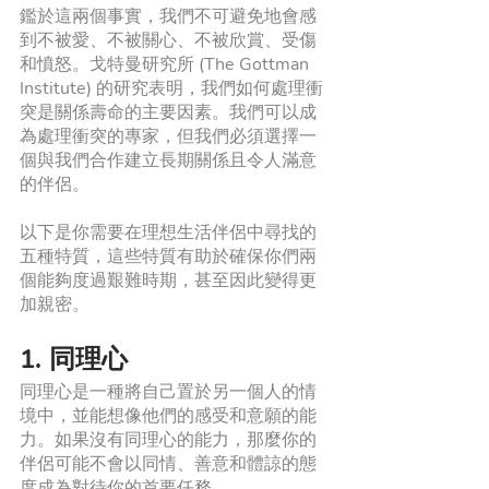
鑑於這兩個事實，我們不可避免地會感
到不被愛、不被關心、不被欣賞、受傷
和憤怒。戈特曼研究所 (The Gottman 
Institute) 的研究表明，我們如何處理衝
突是關係壽命的主要因素。我們可以成
為處理衝突的專家，但我們必須選擇一
個與我們合作建立長期關係且令人滿意
的伴侶。
以下是你需要在理想生活伴侶中尋找的
五種特質，這些特質有助於確保你們兩
個能夠度過艱難時期，甚至因此變得更
加親密。
1. 同理心
同理心是一種將自己置於另一個人的情
境中，並能想像他們的感受和意願的能
力。如果沒有同理心的能力，那麼你的
伴侶可能不會以同情、善意和體諒的態
度成為對待你的首要任務。