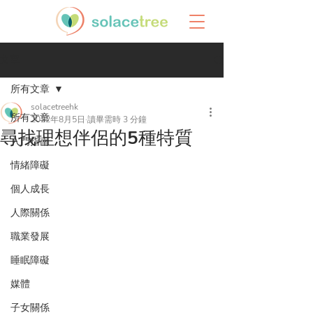
文章
所有文章
solacetreehk
所有文章
2022年8月5日
讀畢需時 3 分鐘
尋找理想伴侶的5種特質
入門指南
情緒障礙
個人成長
人際關係
職業發展
睡眠障礙
媒體
子女關係