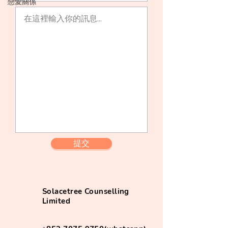
戀愛關係
提交
Solacetree Counselling
Limited