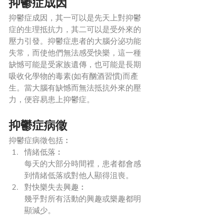
抑鬱症成因
抑鬱症成因，其一可以是先天上對抑鬱
症的生理抵抗力，其二可以是受外來的
壓力引發。抑鬱症患者的大腦分泌功能
失常，而使他們無法感受快樂，這一種
缺憾可能是受家族遺傳，也可能是長期
吸收化學物的毒素(如有酗酒習慣)而產
生。當大腦有缺憾而無法抵抗外來的壓
力，便容易患上抑鬱症。
抑鬱症病徵
抑鬱症病徵包括︰
情緒低落︰
每天的大部分時間裡，患者都會感
到情緒低落或對他人顯得沮喪。
對快樂失去興趣︰
幾乎對所有活動的興趣或樂趣都明
顯減少。