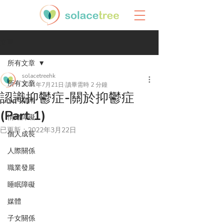
文章
所有文章
solacetreehk
所有文章
2021年7月21日
讀畢需時 2 分鐘
認識抑鬱症-關於抑鬱症
入門指南
(Part 1)
情緒障礙
已更新：
2022年3月22日
個人成長
人際關係
職業發展
睡眠障礙
媒體
子女關係