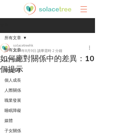
文章
所有文章
solacetreehk
所有文章
2024年8月9日
讀畢需時 2 分鐘
如何應對關係中的差異：10
入門指南
個提示
情緒障礙
個人成長
人際關係
職業發展
睡眠障礙
媒體
子女關係