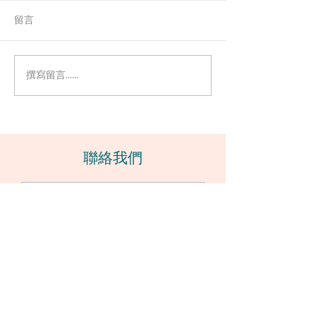
留言
撰寫留言......
如何克服恐懼並讓自己光
為什麼害怕墜入愛
芒閃耀
焦慮的原因和5
​聯絡我們