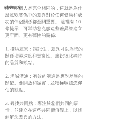
戀愛關係
沒有兩個人是完全相同的，這就是為什
麼駕馭關係中的差異對於任何健康和成
功的伴侶關係都至關重要。 這裡有 10 
條提示，可幫助您克服這些差異並建立
更牢固、更有彈性的關係:
1. 接納差異：請記住，差異可以為您的
關係增添深度和豐富性。慶祝彼此獨特
的品質和觀點。
2. 坦誠溝通：有效的溝通是應對差異的
關鍵。要開放和誠實，並積極聆聽您伴
侶的觀點。
3. 尋找共同點：專注於您們共同的事
情，並建立在這些共同價值觀上，以找
到解決差異的方法。